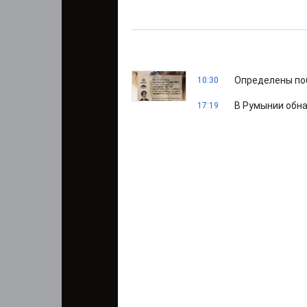
Определены по
10:30
В Румынии обна
17:19