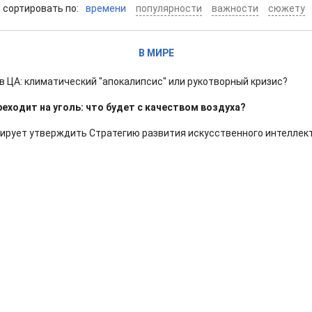
cортировать по:
времени
популярности
важности
сюжету
В МИРЕ
 ЦА: климатический "апокалипсис" или рукотворный кризис?
еходит на уголь: что будет с качеством воздуха?
ирует утверждить Стратегию развития искусственного интеллек