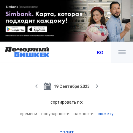
KG
19 Сентября 2023
cортировать по:
времени
популярности
важности
сюжету
СПОРТ