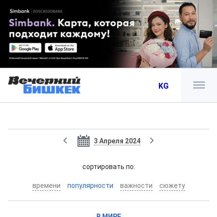
KG
3 Апреля 2024
cортировать по:
времени
популярности
важности
сюжету
В МИРЕ