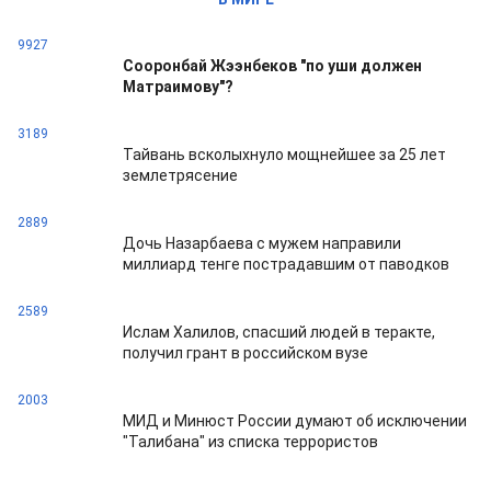
9927
Сооронбай Жээнбеков "по уши должен
Матраимову"?
3189
Тайвань всколыхнуло мощнейшее за 25 лет
землетрясение
2889
Дочь Назарбаева с мужем направили
миллиард тенге пострадавшим от паводков
2589
Ислам Халилов, спасший людей в теракте,
получил грант в российском вузе
2003
МИД и Минюст России думают об исключении
"Талибана" из списка террористов