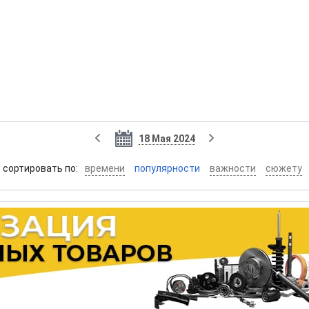
18 Мая 2024
cортировать по:
времени
популярности
важности
сюжету