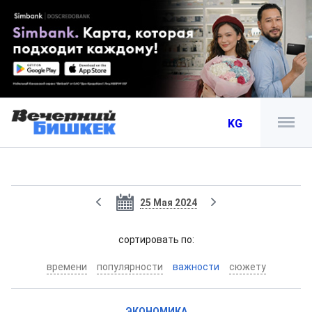
KG
25 Мая 2024
cортировать по:
времени
популярности
важности
сюжету
ЭКОНОМИКА