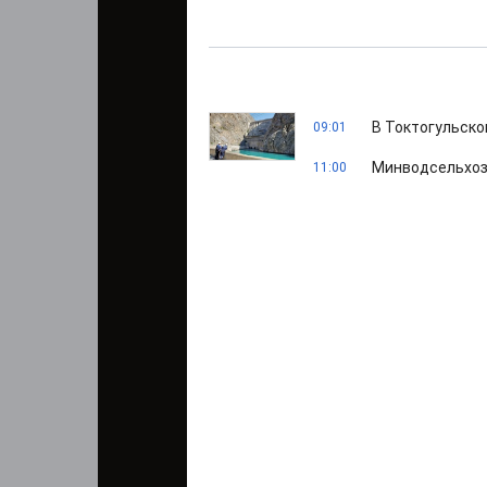
В Токтогульско
09:01
Минводсельхоз 
11:00