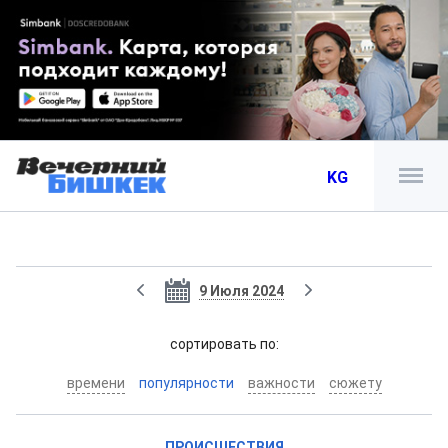
KG
9 Июля 2024
cортировать по:
времени
популярности
важности
сюжету
ПРОИСШЕСТВИЯ