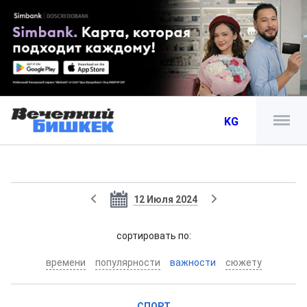
KG
12 Июля 2024
cортировать по:
времени
популярности
важности
сюжету
СПОРТ