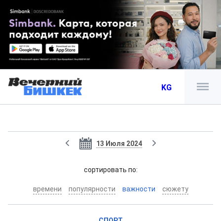
KG
13 Июля 2024
cортировать по:
времени
популярности
важности
сюжету
СПОРТ