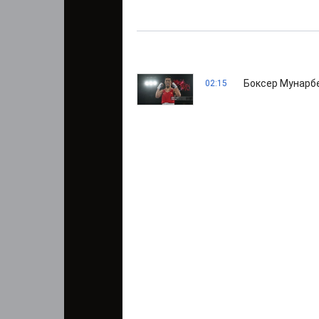
Боксер Мунарб
02:15