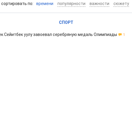
cортировать по:
времени
популярности
важности
сюжету
СПОРТ
ек Сейитбек уулу завоевал серебряную медаль Олимпиады
1