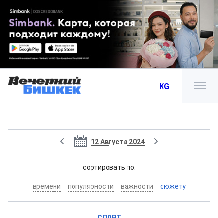
KG
12 Августа 2024
cортировать по:
времени
популярности
важности
сюжету
СПОРТ