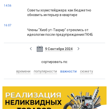
14:56
Cоветы хоумстейджера: как бюджетно
обновить интерьер в квартире
16:07
Члены "Хизб ут-Тахрир" отреклись от
идеологии после предупреждения ГКНБ
9 Сентября 2024
cортировать по:
времени
популярности
важности
сюжету