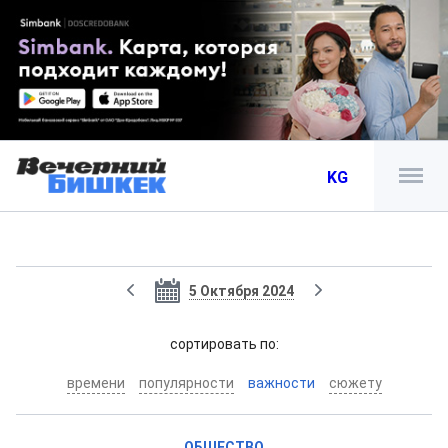
KG
5 Октября 2024
cортировать по:
времени
популярности
важности
сюжету
ОБЩЕСТВО