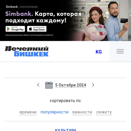
KG
5 Октября 2024
cортировать по:
времени
популярности
важности
сюжету
КУЛЬТУРА