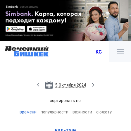
KG
5 Октября 2024
cортировать по:
времени
популярности
важности
сюжету
КУЛЬТУРА