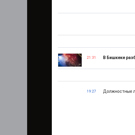
В Бишкеке раз
21:31
Должностные л
19:27