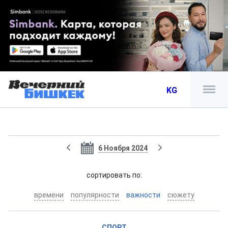
KG
6 Ноября 2024
cортировать по:
времени
популярности
важности
сюжету
СПОРТ