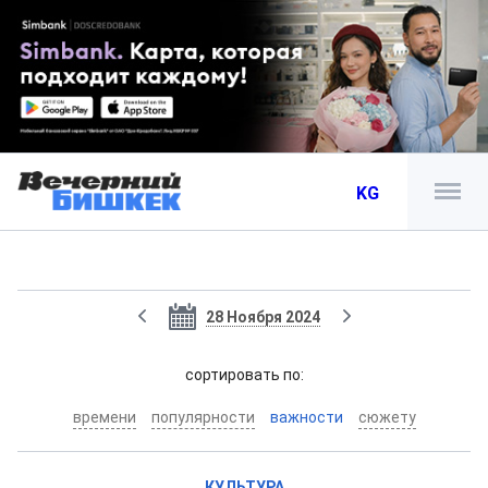
KG
28 Ноября 2024
cортировать по:
времени
популярности
важности
сюжету
КУЛЬТУРА