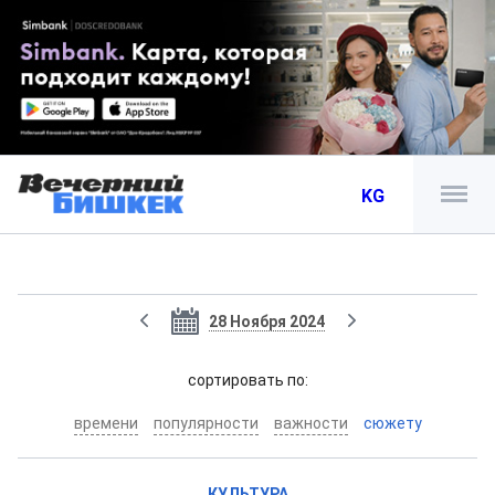
KG
28 Ноября 2024
cортировать по:
времени
популярности
важности
сюжету
КУЛЬТУРА