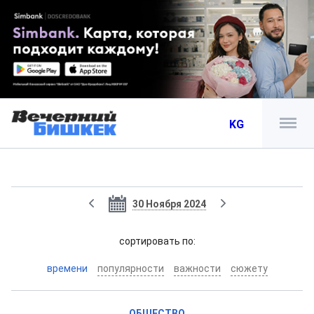
KG
30 Ноября 2024
cортировать по:
времени
популярности
важности
сюжету
ОБЩЕСТВО