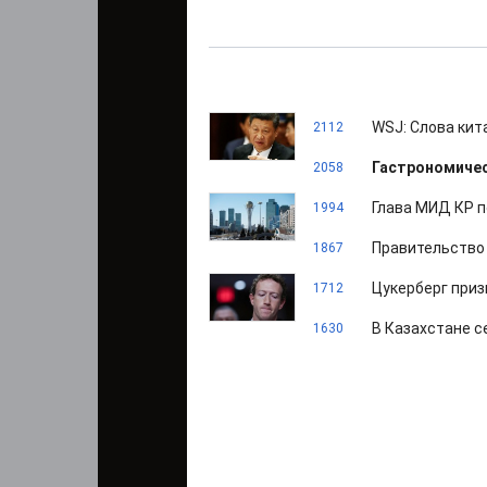
WSJ: Слова кит
2112
Гастрономичес
2058
Глава МИД КР 
1994
Правительство 
1867
Цукерберг приз
1712
В Казахстане с
1630