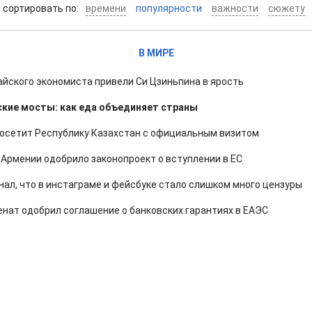
cортировать по:
времени
популярности
важности
сюжету
В МИРЕ
айского экономиста привели Си Цзиньпина в ярость
кие мосты: как еда объединяет страны
посетит Республику Казахстан с официальным визитом
Армении одобрило законопроект о вступлении в ЕС
нал, что в инстаграме и фейсбуке стало слишком много цензуры
енат одобрил соглашение о банковских гарантиях в ЕАЭС