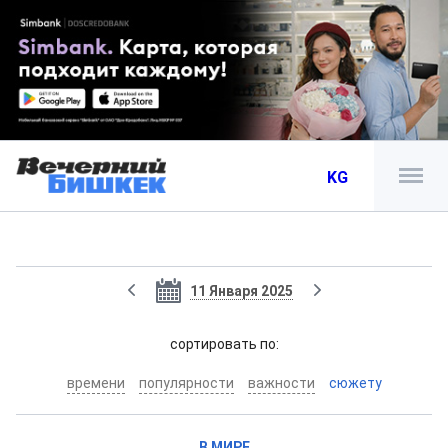
KG
11 Января 2025
cортировать по:
времени
популярности
важности
сюжету
В МИРЕ