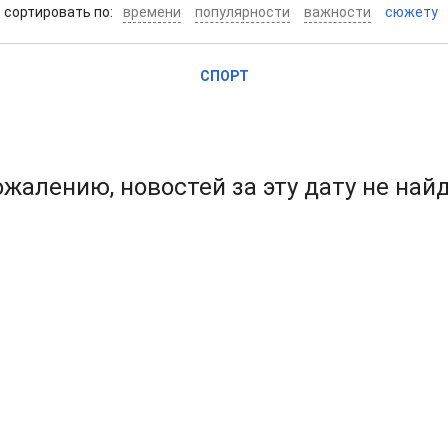
cортировать по:
времени
популярности
важности
сюжету
СПОРТ
ожалению, новостей за эту дату не най