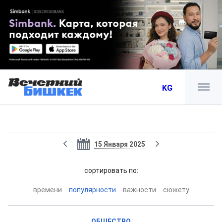
KG
15 Января 2025
cортировать по:
времени
популярности
важности
сюжету
ОБЩЕСТВО