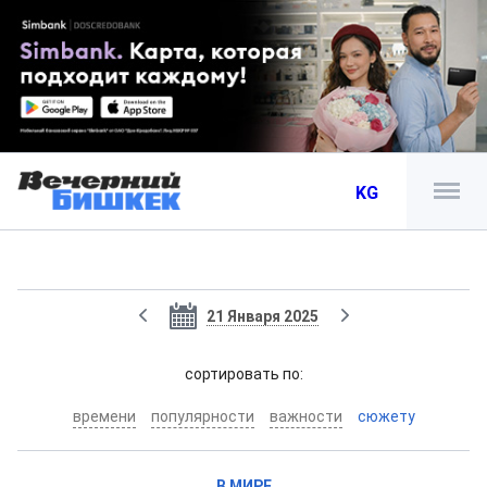
KG
21 Января 2025
cортировать по:
времени
популярности
важности
сюжету
В МИРЕ