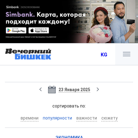
KG
23 Января 2025
cортировать по:
времени
популярности
важности
сюжету
ЭКОНОМИКА