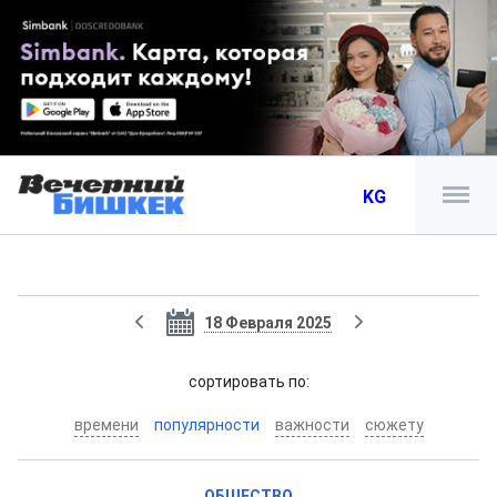
KG
18 Февраля 2025
cортировать по:
времени
популярности
важности
сюжету
ОБЩЕСТВО