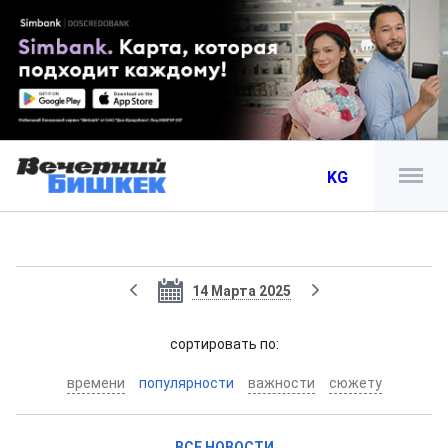
KG
14 Марта 2025
cортировать по:
времени
популярности
важности
сюжету
ВСЕ НОВОСТИ