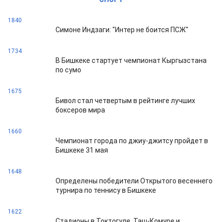
1840
Симоне Индзаги: "Интер не боится ПСЖ"
1734
В Бишкеке стартует чемпионат Кыргызстана
по сумо
1675
Бивол стал четвертым в рейтинге лучших
боксеров мира
1660
Чемпионат города по джиу-джитсу пройдет в
Бишкеке 31 мая
1648
Определены победители Открытого весеннего
турнира по теннису в Бишкеке
1622
Стадионы в Токтогуле, Таш-Комуре и