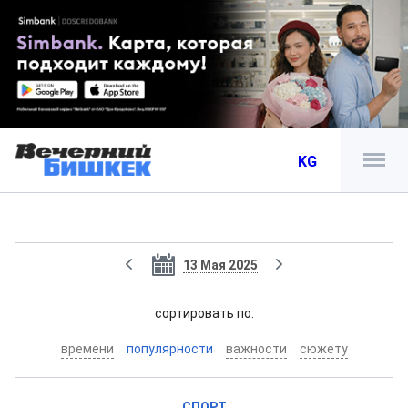
KG
13 Мая 2025
cортировать по:
времени
популярности
важности
сюжету
СПОРТ