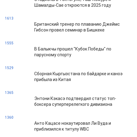
Шамалды-Сае откроются в 2025 году
1613
Британский тренер по плаванию Джеймс
Гибсон провел семинар в Бишкеке
1555
В Балыкчы прошел "Кубок Победы" по
парусному спорту
1529
Сборная Кыргызстана по байдарке и каноэ
прибыла из Китая
1365
Энтони Кэкасэ подтвердил статус топ-
боксера суперперелегкого дивизиона
1360
Анто Кацасе нокаутировал Ли Вуда и
приблизился к титулу WBC