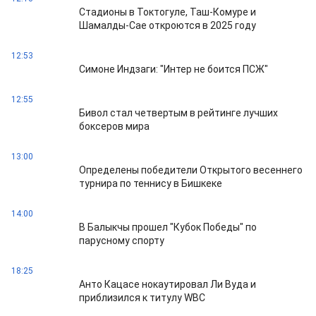
Стадионы в Токтогуле, Таш-Комуре и
Шамалды-Сае откроются в 2025 году
12:53
Симоне Индзаги: "Интер не боится ПСЖ"
12:55
Бивол стал четвертым в рейтинге лучших
боксеров мира
13:00
Определены победители Открытого весеннего
турнира по теннису в Бишкеке
14:00
В Балыкчы прошел "Кубок Победы" по
парусному спорту
18:25
Анто Кацасе нокаутировал Ли Вуда и
приблизился к титулу WBC