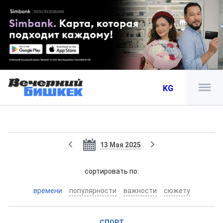
KG
13 Мая 2025
cортировать по:
времени
популярности
важности
сюжету
СПОРТ