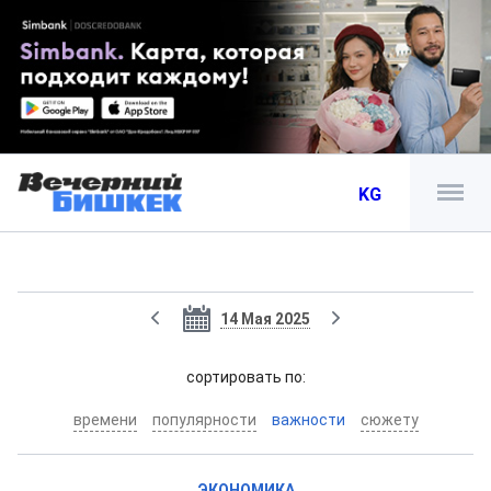
KG
14 Мая 2025
cортировать по:
времени
популярности
важности
сюжету
ЭКОНОМИКА