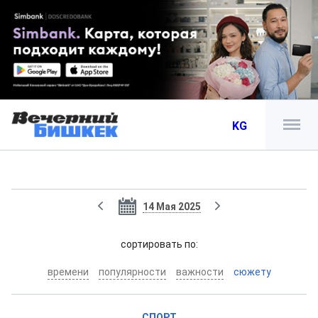
KG
14 Мая 2025
cортировать по:
времени
популярности
важности
сюжету
СПОРТ