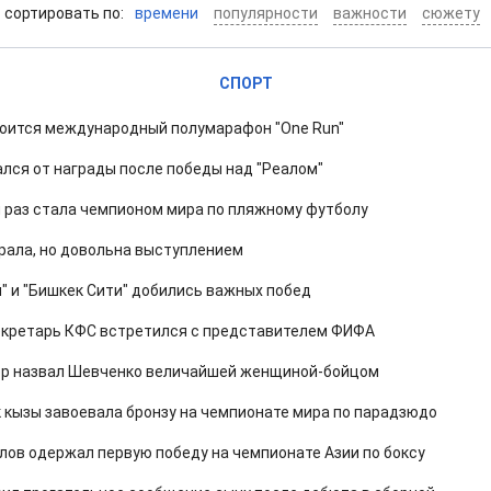
cортировать по:
времени
популярности
важности
сюжету
СПОРТ
тоится международный полумарафон "One Run"
лся от награды после победы над "Реалом"
й раз стала чемпионом мира по пляжному футболу
рала, но довольна выступлением
й" и "Бишкек Сити" добились важных побед
екретарь КФС встретился с представителем ФИФА
ор назвал Шевченко величайшей женщиной-бойцом
 кызы завоевала бронзу на чемпионате мира по парадзюдо
ов одержал первую победу на чемпионате Азии по боксу