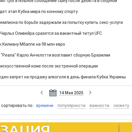
ил трогательное сообщение сыну после дебюта в сборной
дет этап Кубка мира по конному спорту
емпиона по борьбе задержали за попытку купить секс-услуги
 Чарльз Оливейра сразятся за вакантный титул UFC
к Килиану Мбаппе на 98 млн евро
 "Реала" Карло Анчелотти возглавит сборную Бразилии
 искусственной коме после экстренной операции
ден запрет на продажу алкоголя в день финала Кубка Украины
14 Мая 2025
cортировать по:
времени
популярности
важности
сюжету