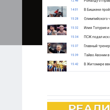
Роналду отправ
12:46
В Бишкеке прой
14:01
Олимпийского ч
15:28
Илия Топурия и
15:32
ПСЖ подал иск 
15:34
Главный тренер
15:37
Тайво Авонии в
15:39
В Житомире вве
15:42