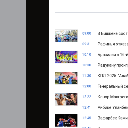
В Бишкеке сос
09:00
Рафинья отказа
09:31
Бразилия в 16-
10:10
Радукану проиг
10:30
КПЛ-2025: "Ала
11:30
Генеральный с
12:00
Конор Макгрег
12:22
Айбике Уланбек
12:41
Зафарбек Камил
12:45