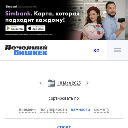
KG
18 Мая 2025
cортировать по:
времени
популярности
важности
сюжету
СПОРТ