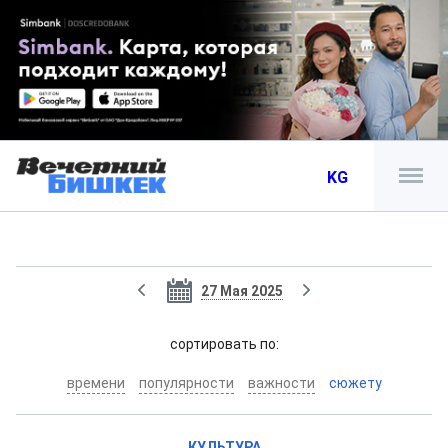
KG
27 Мая 2025
cортировать по:
времени
популярности
важности
сюжету
КУЛЬТУРА