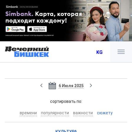
KG
6 Июля 2025
cортировать по:
времени
популярности
важности
сюжету
КУЛЬТУРА