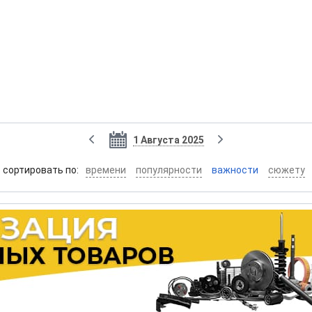
1 Августа 2025
cортировать по:
времени
популярности
важности
сюжету