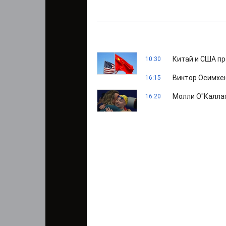
Китай и США пр
10:30
Виктор Осимхен
16:15
Молли О"Каллаг
16:20