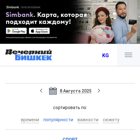
KG
8 Августа 2025
cортировать по:
времени
популярности
важности
сюжету
СПОРТ