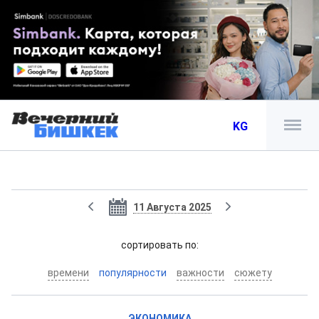
KG
11 Августа 2025
cортировать по:
времени
популярности
важности
сюжету
ЭКОНОМИКА