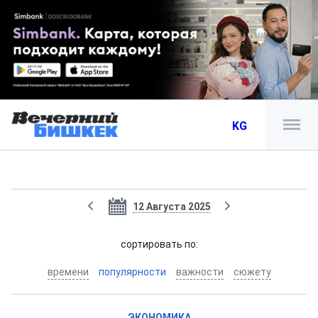
KG
12 Августа 2025
cортировать по:
времени
популярности
важности
сюжету
ЭКОНОМИКА