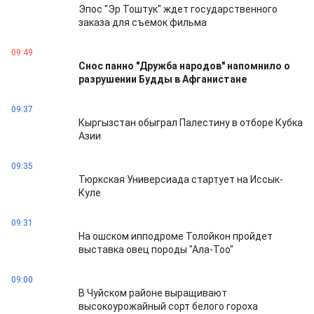
Эпос "Эр Тоштук" ждет государственного
заказа для съемок фильма
09:49
Снос панно "Дружба народов" напомнило о
разрушении Будды в Афганистане
09:37
Кыргызстан обыграл Палестину в отборе Кубка
Азии
09:35
Тюркская Универсиада стартует на Иссык-
Куле
09:31
На ошском ипподроме Толойкон пройдет
выставка овец породы "Ала-Тоо"
09:00
В Чуйском районе выращивают
высокоурожайный сорт белого гороха