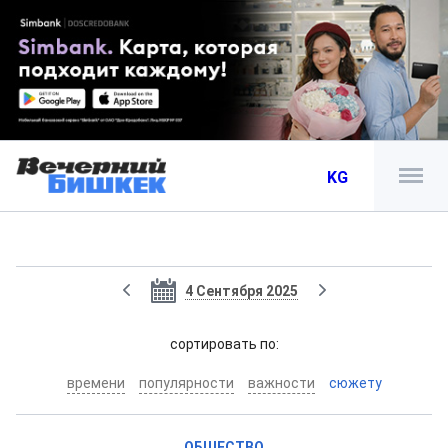
KG
4 Сентября 2025
cортировать по:
времени
популярности
важности
сюжету
ОБЩЕСТВО