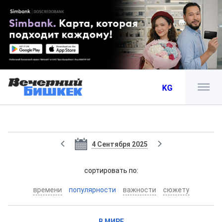
KG
4 Сентября 2025
cортировать по:
времени
популярности
важности
сюжету
В МИРЕ