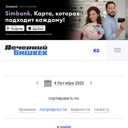
KG
4 Октября 2025
cортировать по:
времени
популярности
важности
сюжету
В МИРЕ