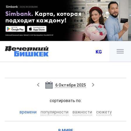
KG
6 Октября 2025
cортировать по:
времени
популярности
важности
сюжету
В МИРЕ