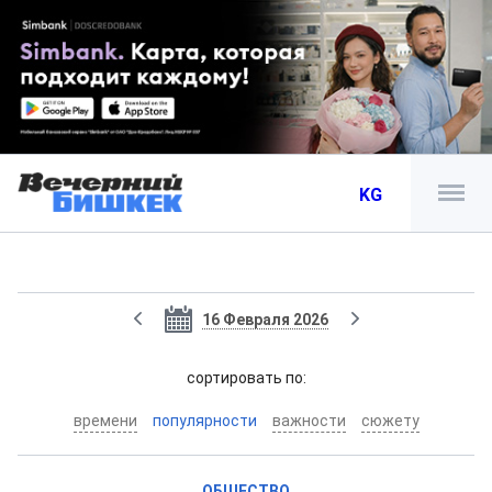
KG
16 Февраля 2026
cортировать по:
времени
популярности
важности
сюжету
ОБЩЕСТВО