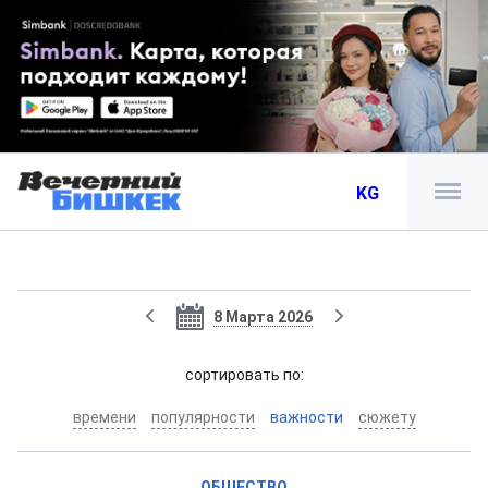
KG
8 Марта 2026
cортировать по:
времени
популярности
важности
сюжету
ОБЩЕСТВО