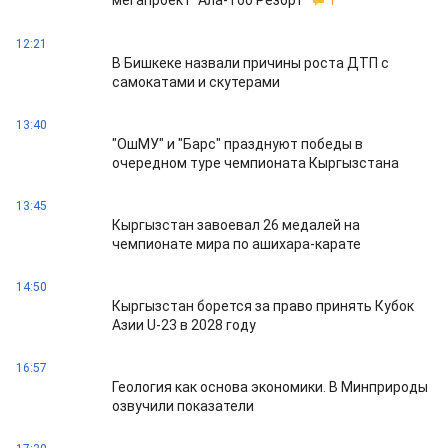
мегапроект "Ала-Тоо Резорт"
1
12:21
В Бишкеке назвали причины роста ДТП с
самокатами и скутерами
13:40
"ОшМУ" и "Барс" празднуют победы в
очередном туре чемпионата Кыргызстана
13:45
Кыргызстан завоевал 26 медалей на
чемпионате мира по ашихара-карате
14:50
Кыргызстан борется за право принять Кубок
Азии U-23 в 2028 году
16:57
Геология как основа экономики. В Минприроды
озвучили показатели