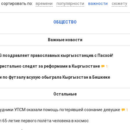
cортировать по:
времени
популярности
важности
сюжету
ОБЩЕСТВО
Важные новости
G поздравляет православных кыргызстанцев с Пасхой!
ристально следят за реформами в Кыргызстане
1
и по футзалу всухую обыграла Кыргызстан в Бишкеке
Остальные
рудники УПСМ оказали помощь потерявшей сознание девушке
1
 65-летие первого полёта человека в космос