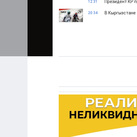
Президент КР 
12:31
В Кыргызстане 
20:34