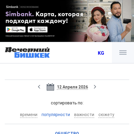
KG
12 Апреля 2026
cортировать по:
времени
популярности
важности
сюжету
ОБЩЕСТВО